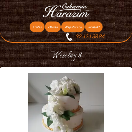
O Nas
Oferta
Współpraca
Kontakt
32 424 38 84
Torty
Praca
Ciasta
Weselny 8
Ciasteczka
Ciasta Świąteczne
Podziękowania dla gości