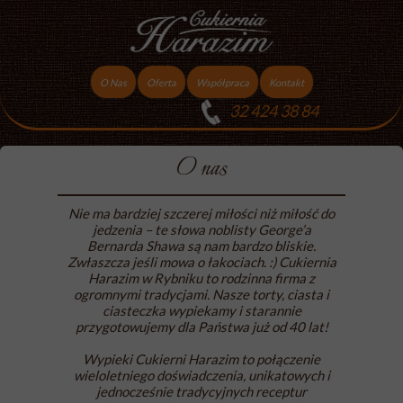
O Nas
Oferta
Współpraca
Kontakt
32 424 38 84
Torty
Praca
Ciasta
O nas
Ciasteczka
Nie ma bardziej szczerej miłości niż miłość do
Ciasta Świąteczne
jedzenia – te słowa noblisty George’a
Bernarda Shawa są nam bardzo bliskie.
Podziękowania dla gości
Zwłaszcza jeśli mowa o łakociach. :) Cukiernia
Harazim w Rybniku to rodzinna firma z
ogromnymi tradycjami. Nasze torty, ciasta i
ciasteczka wypiekamy i starannie
przygotowujemy dla Państwa już od 40 lat!
Wypieki Cukierni Harazim to połączenie
wieloletniego doświadczenia, unikatowych i
jednocześnie tradycyjnych receptur