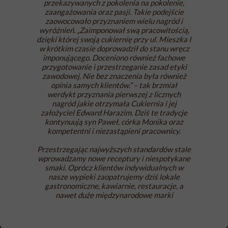
przekazywanych z pokolenia na pokolenie,
zaangażowania oraz pasji. Takie podejście
zaowocowało przyznaniem wielu nagród i
wyróżnień.
„Zaimponował swą pracowitością,
dzięki której swoją cukiernię przy ul. Mieszka I
w krótkim czasie doprowadził do stanu wręcz
imponującego. Doceniono również fachowe
przygotowanie i przestrzeganie zasad etyki
zawodowej. Nie bez znaczenia była również
opinia samych klientów.”
– tak brzmiał
werdykt przyznania pierwszej z licznych
nagród jakie otrzymała Cukiernia i jej
założyciel Edward Harazim. Dziś te tradycje
kontynuują syn Paweł, córka Monika oraz
kompetentni i niezastąpieni pracownicy.
Przestrzegając najwyższych standardów stale
wprowadzamy nowe receptury i niespotykane
smaki. Oprócz klientów indywidualnych w
nasze wypieki zaopatrujemy dziś lokale
gastronomiczne, kawiarnie, restauracje, a
nawet duże międzynarodowe marki