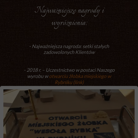
Najważniejsze nagrody i
wyróżnienia:
-
Najważniejsza nagroda:
setki stałych
zadowolonych Klientów
- 2018 r. – Uczestnictwo w postaci Naszego
wyrobu w
otwarciu żłobka miejskiego w
Rybniku (link)