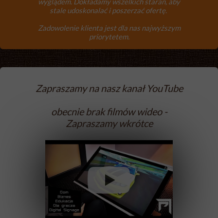
wyglądem. Dokładamy wszelkich starań, aby
stale udoskonalać i poszerzać ofertę.
Zadowolenie klienta jest dla nas najwyższym
priorytetem.
Zapraszamy na nasz kanał
YouTube
obecnie brak filmów wideo -
Zapraszamy wkrótce