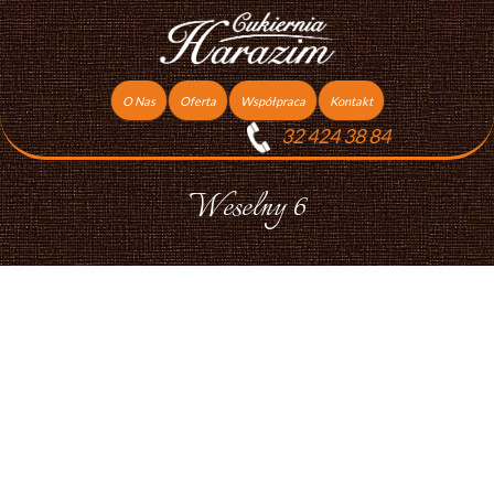
O Nas
Oferta
Współpraca
Kontakt
32 424 38 84
Torty
Praca
Ciasta
Weselny 6
Ciasteczka
Ciasta Świąteczne
Podziękowania dla gości