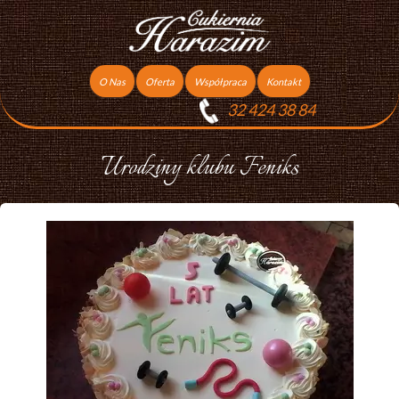
O Nas
Oferta
Współpraca
Kontakt
32 424 38 84
Torty
Praca
Ciasta
Urodziny klubu Feniks
Ciasteczka
Ciasta Świąteczne
Podziękowania dla gości