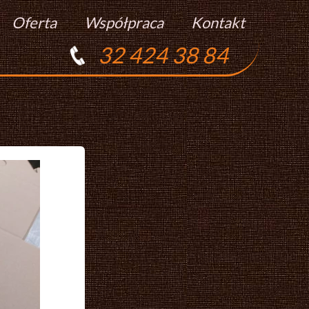
Oferta
Współpraca
Kontakt
32 424 38 84
Torty
Praca
Ciasta
Ciasteczka
Ciasta Świąteczne
Podziękowania Dla Gości