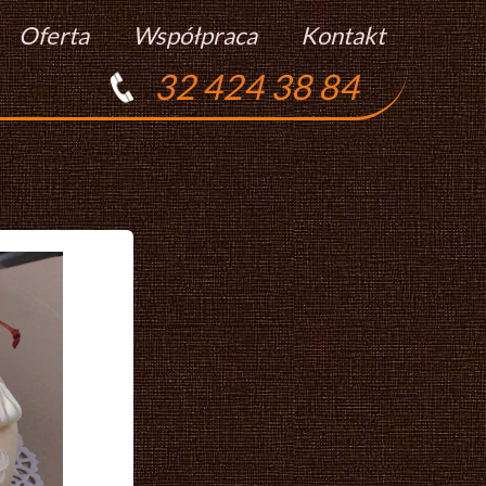
Oferta
Współpraca
Kontakt
32 424 38 84
Torty
Praca
Ciasta
Ciasteczka
Ciasta Świąteczne
Podziękowania Dla Gości