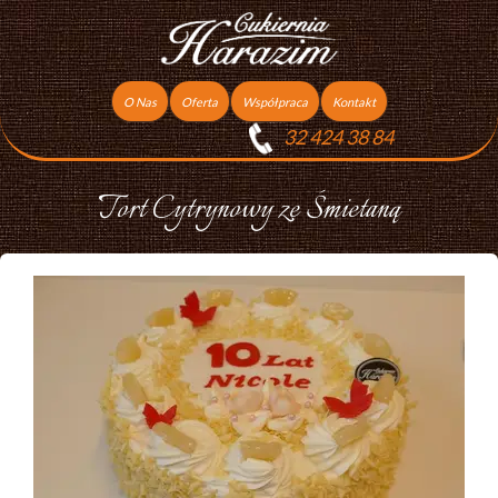
O Nas
Oferta
Współpraca
Kontakt
32 424 38 84
Torty
Praca
Ciasta
Tort Cytrynowy ze Śmietaną
Ciasteczka
Ciasta Świąteczne
Podziękowania dla gości