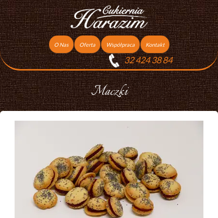
O Nas
Oferta
Współpraca
Kontakt
32 424 38 84
Torty
Praca
Ciasta
Maczki
Ciasteczka
Ciasta Świąteczne
Podziękowania dla gości