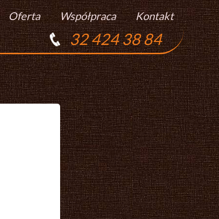
Oferta
Współpraca
Kontakt
32 424 38 84
Torty
Praca
Ciasta
Ciasteczka
Ciasta Świąteczne
Podziękowania Dla Gości