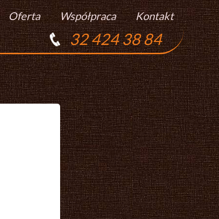
Oferta
Współpraca
Kontakt
32 424 38 84
Torty
Praca
Ciasta
Ciasteczka
Ciasta Świąteczne
Podziękowania Dla Gości