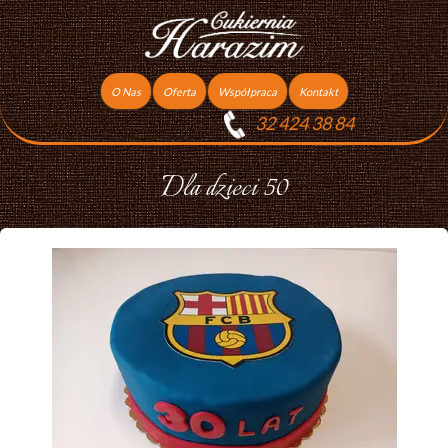
O Nas
Oferta
Współpraca
Kontakt
32 424 38 84
Torty
Praca
Ciasta
Dla dzieci 50
Ciasteczka
Ciasta Świąteczne
Podziękowania dla gości