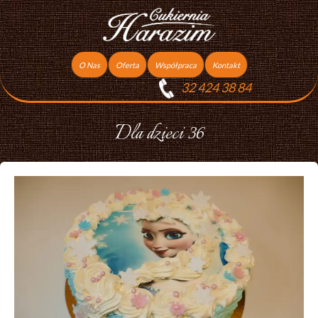
O Nas
Oferta
Współpraca
Kontakt
32 424 38 84
Torty
Praca
Ciasta
Dla dzieci 36
Ciasteczka
Ciasta Świąteczne
Podziękowania dla gości