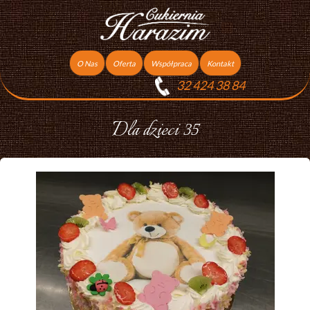
O Nas
Oferta
Współpraca
Kontakt
32 424 38 84
Torty
Praca
Ciasta
Dla dzieci 35
Ciasteczka
Ciasta Świąteczne
Podziękowania dla gości