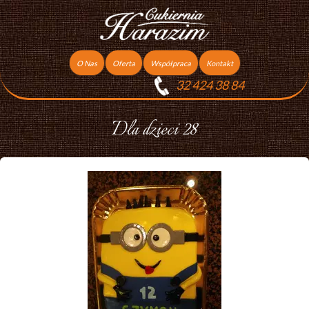
O Nas
Oferta
Współpraca
Kontakt
32 424 38 84
Torty
Praca
Ciasta
Dla dzieci 28
Ciasteczka
Ciasta Świąteczne
Podziękowania dla gości