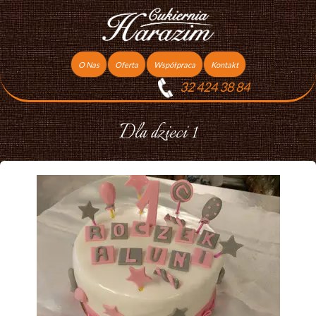
O Nas
Oferta
Współpraca
Kontakt
32 424 38 84
Torty
Praca
Ciasta
Dla dzieci 1
Ciasteczka
Ciasta Świąteczne
Podziękowania dla gości