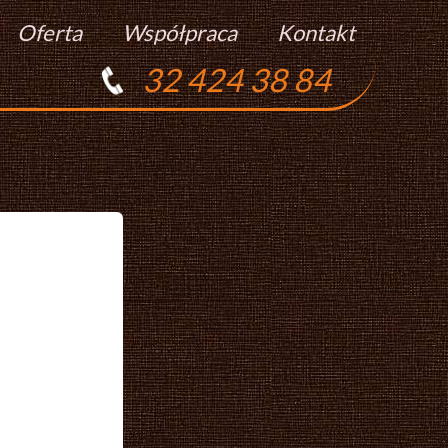
Oferta
Współpraca
Kontakt
32 424 38 84
Torty
Praca
Ciasta
Ciasteczka
Ciasta Świąteczne
Podziękowania Dla Gości