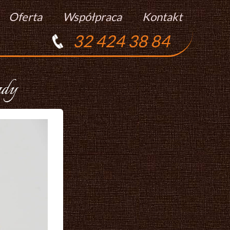
Oferta
Współpraca
Kontakt
32 424 38 84
Torty
Praca
Ciasta
ady
Ciasteczka
Ciasta Świąteczne
Podziękowania Dla Gości