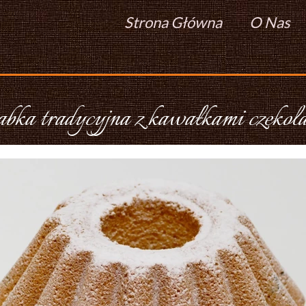
Strona Główna
O Nas
bka tradycyjna z kawałkami czekol