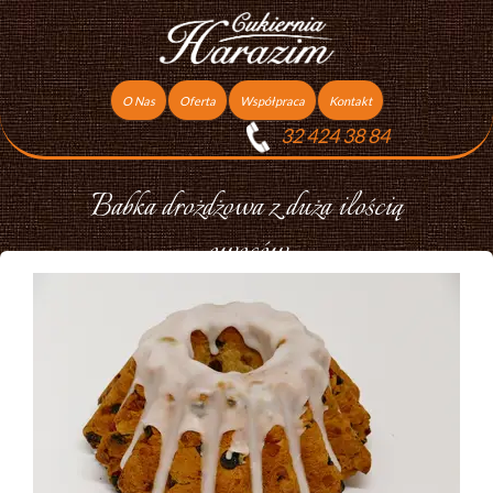
O Nas
Oferta
Współpraca
Kontakt
32 424 38 84
Torty
Praca
Ciasta
Babka drożdżowa z duża ilością
Ciasteczka
owoców
Ciasta Świąteczne
Podziękowania dla gości