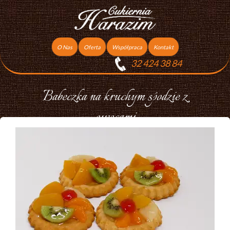
O Nas
Oferta
Współpraca
Kontakt
32 424 38 84
Torty
Praca
Ciasta
Babeczka na kruchym spodzie z
Ciasteczka
owocami
Ciasta Świąteczne
Podziękowania dla gości