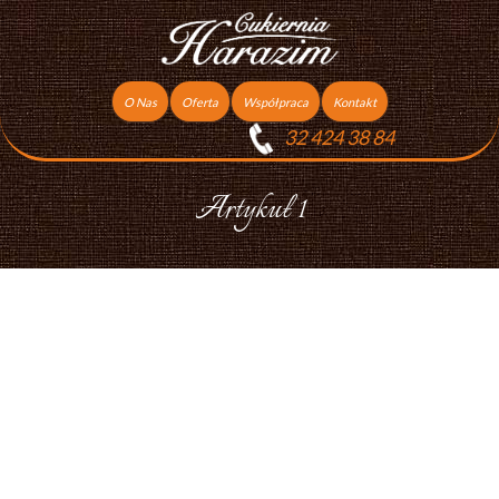
O Nas
Oferta
Współpraca
Kontakt
32 424 38 84
Torty
Praca
Ciasta
Artykuł 1
Ciasteczka
Ciasta Świąteczne
Podziękowania dla gości