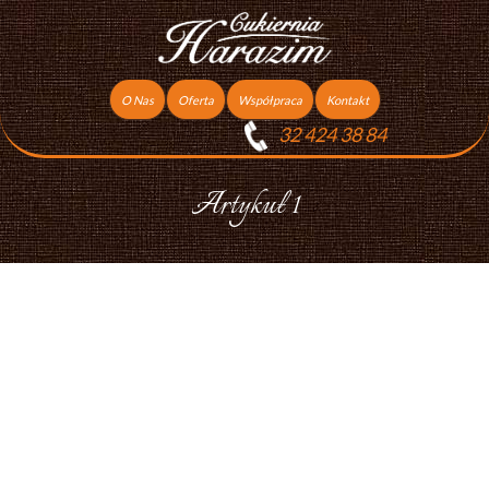
O Nas
Oferta
Współpraca
Kontakt
32 424 38 84
Torty
Praca
Ciasta
Artykuł 1
Ciasteczka
Ciasta Świąteczne
Podziękowania dla gości