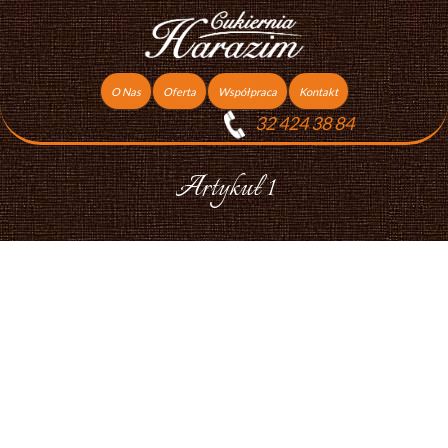
O Nas
Oferta
Współpraca
Kontakt
32 424 38 84
Torty
Praca
Ciasta
Artykuł 1
Ciasteczka
Ciasta Świąteczne
Podziękowania dla gości