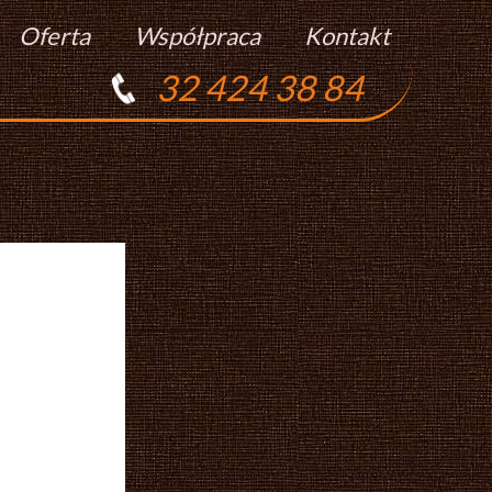
Oferta
Współpraca
Kontakt
32 424 38 84
Torty
Praca
Ciasta
Ciasteczka
Ciasta Świąteczne
Podziękowania Dla Gości