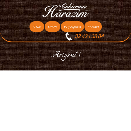
O Nas
Oferta
Współpraca
Kontakt
32 424 38 84
Torty
Praca
Ciasta
Artykuł 1
Ciasteczka
Ciasta Świąteczne
Podziękowania dla gości