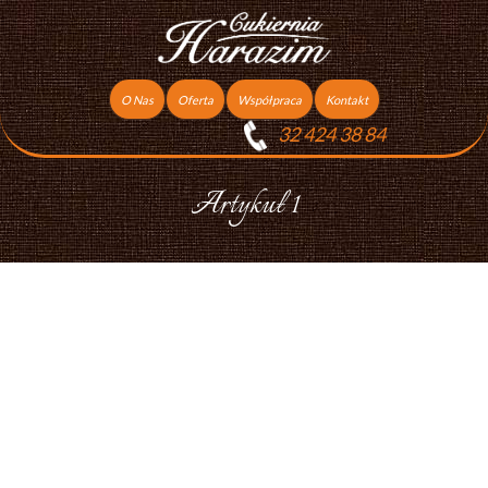
O Nas
Oferta
Współpraca
Kontakt
32 424 38 84
Torty
Praca
Ciasta
Artykuł 1
Ciasteczka
Ciasta Świąteczne
Podziękowania dla gości