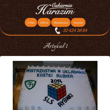
O Nas
Oferta
Współpraca
Kontakt
32 424 38 84
Torty
Praca
Ciasta
Artykuł 1
Ciasteczka
Ciasta Świąteczne
Podziękowania dla gości